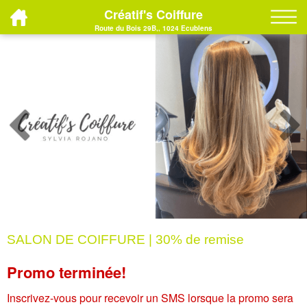
Créatif's Coiffure
Route du Bois 29B,, 1024 Ecublens
SALON DE COIFFURE | 30% de remise
Promo terminée!
Inscrivez-vous pour recevoir un SMS lorsque la promo sera