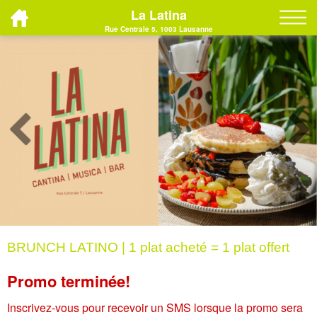
La Latina
Rue Centrale 5, 1003 Lausanne
BRUNCH LATINO | 1 plat acheté = 1 plat offert
Promo terminée!
Inscrivez-vous pour recevoir un SMS lorsque la promo sera