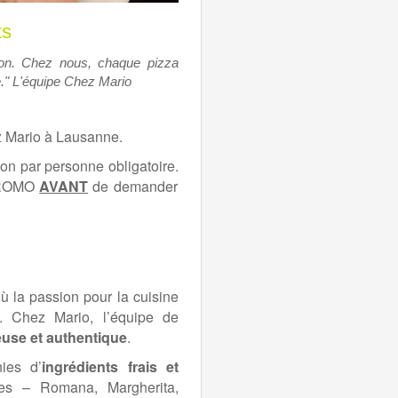
ts
tion. Chez nous, chaque pizza
e." L'équipe Chez Mario
z Mario à Lausanne.
son par personne obligatoire.
 PROMO
AVANT
de demander
où la passion pour la cuisine
. Chez Mario, l’équipe de
use et authentique
.
nies d’
ingrédients frais et
ues – Romana, Margherita,