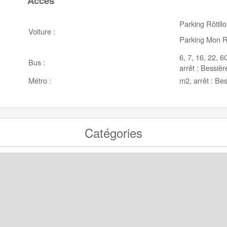
Accès
Parking Rôtill
Voiture :
Parking Mon 
6, 7, 16, 22, 6
Bus :
arrêt : Bessièr
Métro :
m2, arrêt : Be
Catégories