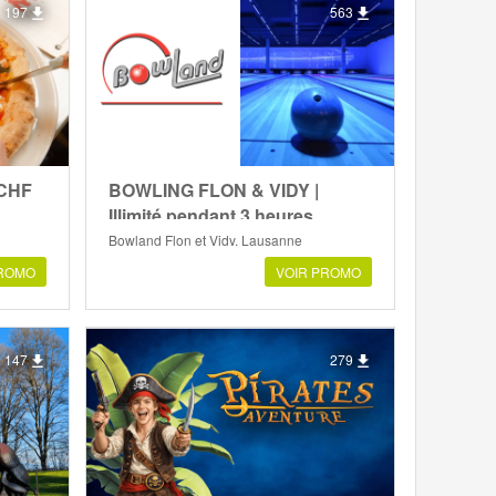
197
563
 CHF
BOWLING FLON & VIDY |
Illimité pendant 3 heures
Bowland Flon et Vidy, Lausanne
PROMO
VOIR PROMO
147
279