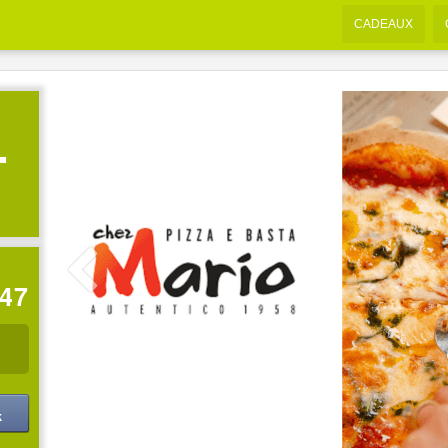
CADEAUX
-
:47
k