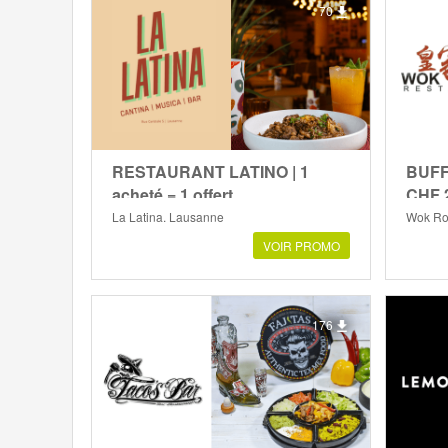
70
RESTAURANT LATINO | 1
BUFF
acheté = 1 offert
CHF 2
La Latina, Lausanne
Wok Roy
VOIR PROMO
176