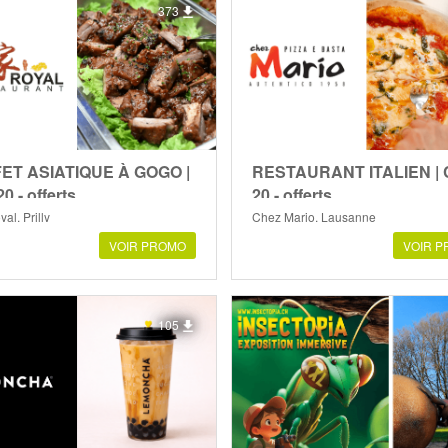
373
ET ASIATIQUE À GOGO |
RESTAURANT ITALIEN |
0.- offerts
20.- offerts
al, Prilly
Chez Mario, Lausanne
VOIR PROMO
VOIR 
105