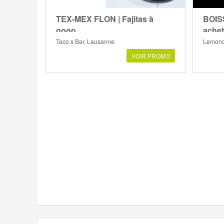
TEX-MEX FLON | Fajitas à
BOIS
gogo
achet
Taco s Bar, Lausanne
Lemonc
VOIR PROMO