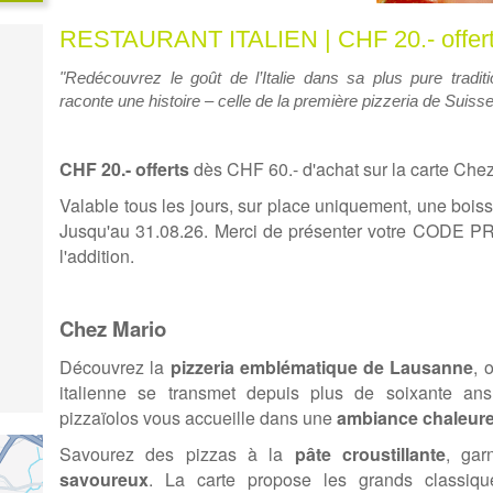
RESTAURANT ITALIEN | CHF 20.- offer
"Redécouvrez le goût de l’Italie dans sa plus pure tradi
raconte une histoire – celle de la première pizzeria de Suiss
CHF 20.- offerts
dès CHF 60.- d'achat sur la carte Che
Valable tous les jours, sur place uniquement, une bois
Jusqu'au 31.08.26. Merci de présenter votre CODE
l'addition.
Chez Mario
Découvrez la
pizzeria emblématique de Lausanne
, 
italienne se transmet depuis plus de soixante ans
pizzaïolos vous accueille dans une
ambiance chaleure
Savourez des pizzas à la
pâte croustillante
, gar
savoureux
. La carte propose les grands classiq