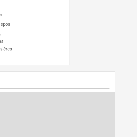
on
Repos
0
es
ssières