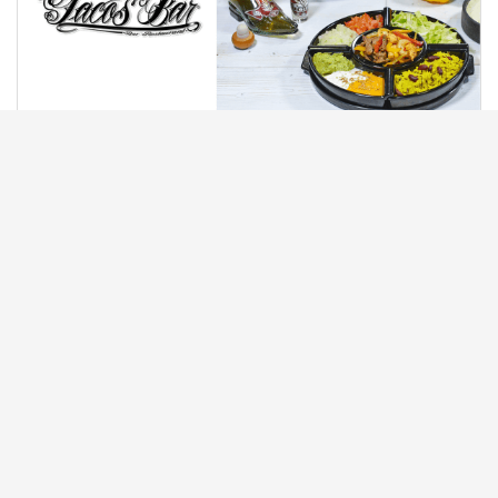
TEX-MEX FLON | Fajitas à gogo
Taco s Bar, Lausanne
VOIR PROMO
104