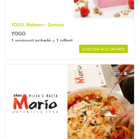
YOGO, Balexert - Genève
YOGO
1 yogourt acheté = 1 offert
AJOUTER AUX FAVORIS
8750