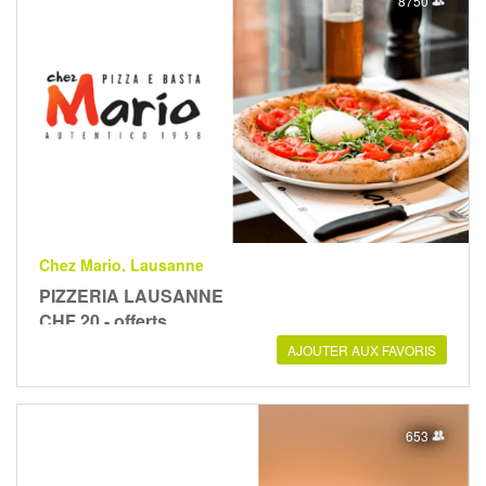
8750
Chez Mario, Lausanne
PIZZERIA LAUSANNE
CHF 20.- offerts
AJOUTER AUX FAVORIS
653