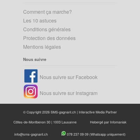
Comment ça marche?
Les 10 astuces
Conditions générales
Protection des données
Mentions légales
Nous suivre
Nous suivre sur Facebook
Nous suivre sur Instagram
© Copyright 2026 SMS-gagnant.ch |
Interactive Media Partner
Côtes-de-Montbenon 30 | 1003 Lausanne
Hebergé par
Infomaniak
info@sms-gagnant.ch
078 237 09 09
(Whatsapp uniquement)