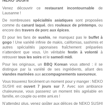
Venez découvrir ce
restaurant incontournable
de
Lausanne !
De nombreuses
spécialités asiatiques
sont proposées
comme du
canard laqué
, des
rouleaux de printemps
, ou
encore des
travers de porc aux épices
.
Et pour les fans de
sushis
, ne manquez pas le
buffet à
gogo
! Une variété infinie de makis, californias, sashimis et
autres spécialités japonaises fraîchement préparées
n'attendent que vous. Un véritable
festin à volonté
à
retrouver t
ous les soirs
et le
samedi midi
.
Pour les originaux, un
BBQ Korean
vous attend : il se
distingue par la variété de ses ingrédients, allant des
viandes marinées
aux
accompagnements savoureux
.
Vous trouverez forcément un moment pour y manger : NEKO
SUSHI est
ouvert 7 jours sur 7
. Avec son ambiance
chaleureuse, vous passerez un moment très agréable en
famille, en couple ou entre ami.es !
N'attendez plus, venez goûter aux délices de NEKO SUSHI