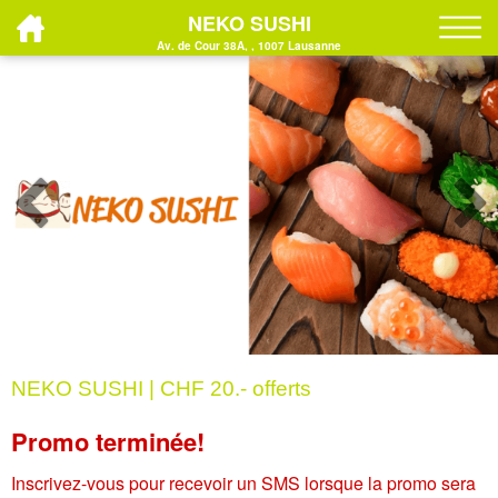
NEKO SUSHI
Av. de Cour 38A, , 1007 Lausanne
NEKO SUSHI | CHF 20.- offerts
Promo terminée!
Inscrivez-vous pour recevoir un SMS lorsque la promo sera