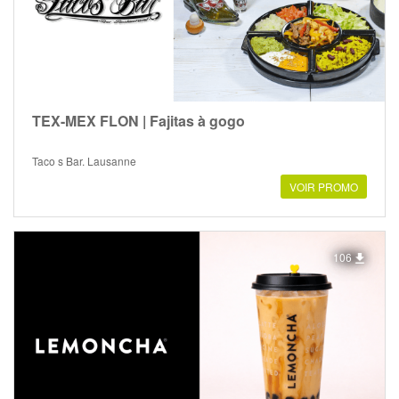
TEX-MEX FLON | Fajitas à gogo
Taco s Bar, Lausanne
VOIR PROMO
106