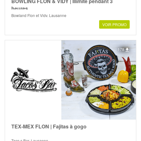
BOWLING FLON & VIDY | Illimité pendant 3
heures
Bowland Flon et Vidy, Lausanne
VOIR PROMO
178
TEX-MEX FLON | Fajitas à gogo
Taco s Bar, Lausanne