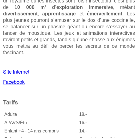
un royaume où les insectes sont rois ! Insectopia, c’est plus
de
10 000 m² d’exploration immersive
, mêlant
divertissement
,
apprentissage
et
émerveillement
. Les
plus jeunes pourront s’amuser sur le dos d’une coccinelle,
se balancer sur un phasme géant ou encore s’essayer au
lancer de moustique. Les jeux et animations interactives
raviront petits et grands, tandis qu’une chasse aux énigmes
vous mettra au défi de percer les secrets de ce monde
fascinant.
Site internet
Facebook
Tarifs
Adulte
18.-
AI/AVS/Étu
16.-
Enfant +4 - 14 ans compris
14.-