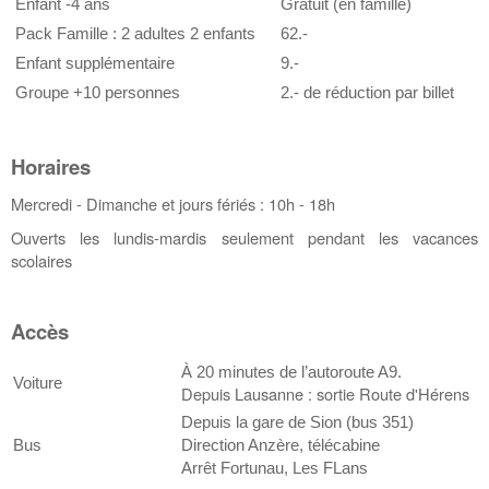
Enfant -4 ans
Gratuit (en famille)
Pack Famille : 2 adultes 2 enfants
62.-
Enfant supplémentaire
9.-
Groupe +10 personnes
2.- de réduction par billet
Horaires
Mercredi - Dimanche et jours fériés : 10h - 18h
Ouverts les lundis-mardis seulement pendant les vacances
scolaires
Accès
À 20 minutes de l’autoroute A9.
Voiture
Depuis Lausanne : sortie R
oute d
'
Hérens
Depuis la gare de Sion (bus 351)
Bus
Direction Anzère, télécabine
Arrêt Fortunau, Les FLans