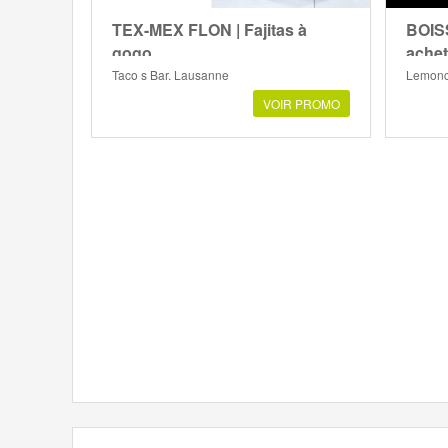
TEX-MEX FLON | Fajitas à
BOIS
gogo
achet
Taco s Bar, Lausanne
Lemonc
VOIR PROMO