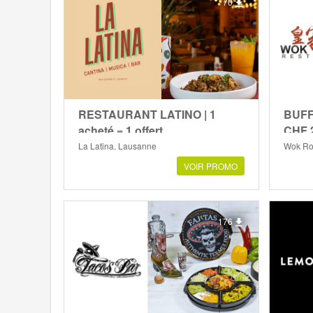
70
RESTAURANT LATINO | 1
BUFF
acheté = 1 offert
CHF 2
La Latina, Lausanne
Wok Roy
VOIR PROMO
176