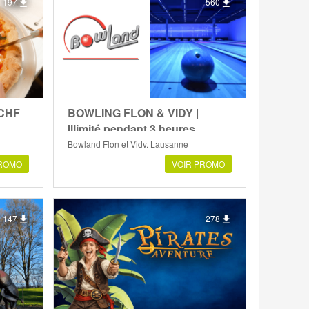
197
560
 CHF
BOWLING FLON & VIDY |
Illimité pendant 3 heures
Bowland Flon et Vidy, Lausanne
PROMO
VOIR PROMO
147
278