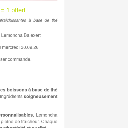
 1 offert
afraîchissantes à base de thé
à Lemoncha Balexert
u mercredi 30.09.26
sser commande.
les boissons à base de thé
 ingrédients
soigneusement
ersonnalisables
, Lemoncha
 pleine de fraîcheur. Chaque
authenticité et qualité
.