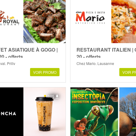
373
ET ASIATIQUE À GOGO |
RESTAURANT ITALIEN |
0.- offerts
20.- offerts
al, Prilly
Chez Mario, Lausanne
VOIR PROMO
VOIR 
105