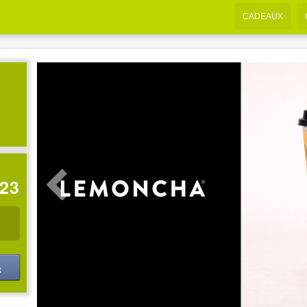
CADEAUX
:22
k