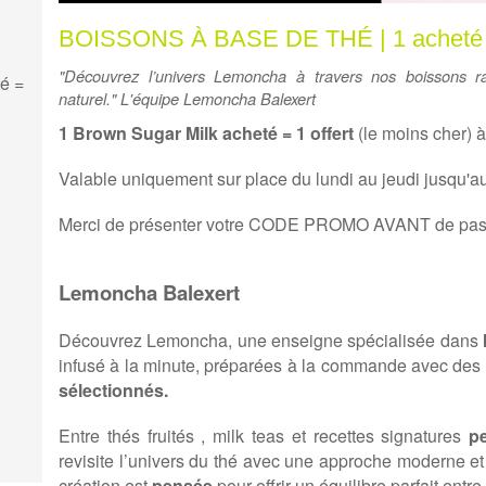
BOISSONS À BASE DE THÉ | 1 acheté =
"Découvrez l’univers Lemoncha à travers nos boissons r
é =
naturel." L'équipe Lemoncha Balexert
1 Brown Sugar Milk acheté = 1 offert
(le moins cher) 
Valable uniquement sur place du lundi au jeudi
jusqu'a
Merci de présenter votre CODE PROMO AVANT de pa
Lemoncha Balexert
Découvrez Lemoncha, une enseigne spécialisée dans
infusé à la minute, préparées à la commande avec des
sélectionnés.
Entre thés fruités , milk teas et recettes signatures
p
revisite l’univers du thé avec une approche moderne et
création est
pensée
pour offrir un équilibre parfait entre