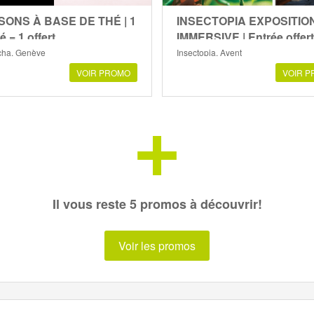
SONS À BASE DE THÉ | 1
INSECTOPIA EXPOSITIO
é = 1 offert
IMMERSIVE | Entrée offer
ha, Genève
Insectopia, Ayent
VOIR PROMO
VOIR 
+
Il vous reste 5 promos à découvrir!
Voir les promos