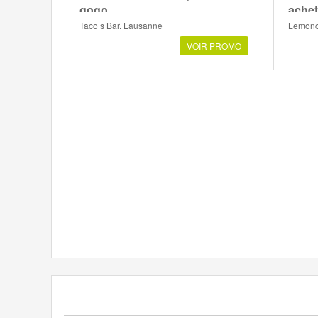
gogo
achet
Taco s Bar, Lausanne
Lemonc
VOIR PROMO