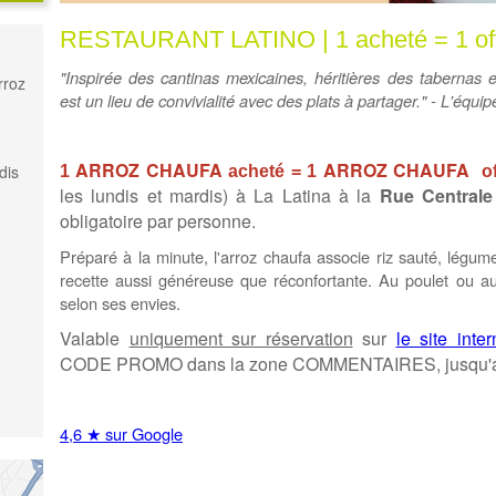
RESTAURANT LATINO | 1 acheté = 1 off
"Inspirée des cantinas mexicaines, héritières des tabernas e
rroz
est un lieu de convivialité avec des plats à partager." - L'équi
ARROZ CHAUFA
ARROZ CHAUFA
dis
1
acheté = 1
of
les lundis et mardis) à La Latina
à la
Rue Centrale
obligatoire par personne.
Préparé à la minute, l'arroz chaufa associe riz sauté, lég
recette aussi généreuse que réconfortante. Au poulet ou au
selon ses envies.
Valable
uniquement sur réservation
sur
le site inter
CODE PROMO dans la zone COMMENTAIRES, jusqu'au 
4,6 ★ sur Google