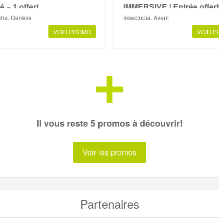
é = 1 offert
IMMERSIVE | Entrée offer
ha, Genève
Insectopia, Ayent
VOIR PROMO
VOIR 
+
Il vous reste 5 promos à découvrir!
Voir les promos
Partenaires