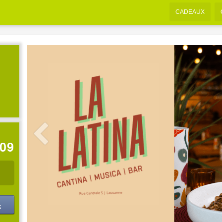
CADEAUX
:08
k