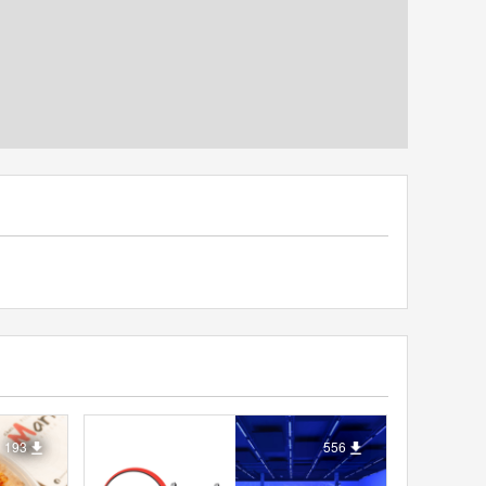
193
556