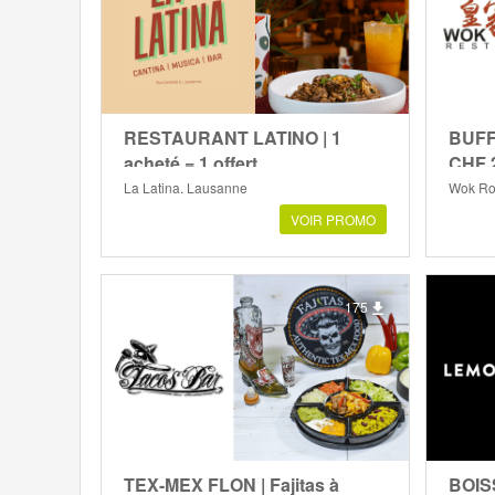
RESTAURANT LATINO | 1
BUFF
acheté = 1 offert
CHF 2
La Latina, Lausanne
Wok Roy
VOIR PROMO
175
TEX-MEX FLON | Fajitas à
BOIS