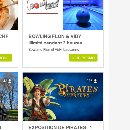
 CHF
BOWLING FLON & VIDY |
Illimité pendant 3 heures
Bowland Flon et Vidy, Lausanne
PROMO
VOIR PROMO
143
276
N
EXPOSITION DE PIRATES | 1