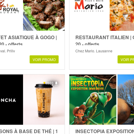
ET ASIATIQUE À GOGO |
RESTAURANT ITALIEN |
0.- offerts
20.- offerts
al, Prilly
Chez Mario, Lausanne
VOIR PROMO
VOIR 
103
SONS À BASE DE THÉ | 1
INSECTOPIA EXPOSITIO