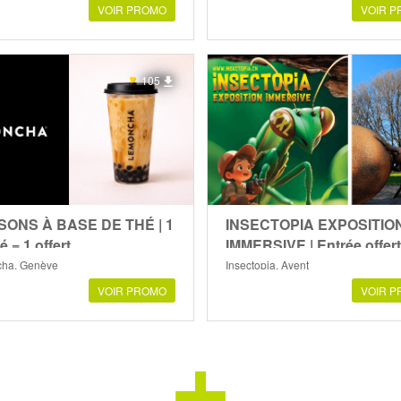
VOIR PROMO
VOIR 
105
SONS À BASE DE THÉ | 1
INSECTOPIA EXPOSITIO
é = 1 offert
IMMERSIVE | Entrée offer
ha, Genève
Insectopia, Ayent
VOIR PROMO
VOIR 
+