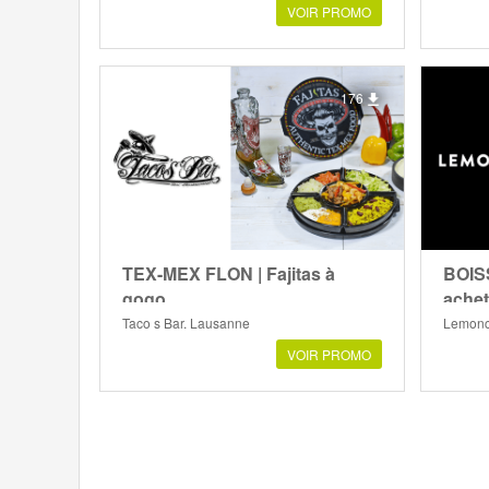
VOIR PROMO
176
TEX-MEX FLON | Fajitas à
BOIS
gogo
achet
Taco s Bar, Lausanne
Lemonc
VOIR PROMO