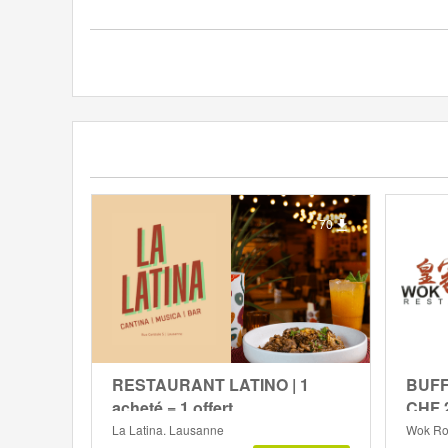
70
RESTAURANT LATINO | 1
BUFF
acheté = 1 offert
CHF 2
La Latina, Lausanne
Wok Roy