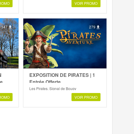
PROMO
VOIR PROMO
147
279
N
EXPOSITION DE PIRATES | 1
te
Entrée Offerte
Les Pirates, Signal de Bougy
PROMO
VOIR PROMO