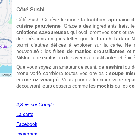
Côté Sushi
Côté Sushi Genève fusionne la
tradition japonaise 
cuisine péruvienne
. Grâce à des ingrédients frais, 
créations savoureuses
qui éveilleront vos sens et rav
des créations uniques telles que le
Lunch Tartare N
parmi d'autres délices à explorer sur la carte. Ne
nouveauté : les
frites de manioc croustillantes
et n
Nikkei
, une explosion de saveurs croustillantes et épic
Que vous soyez un amateur de sushi, de
sashimi
ou 
menu varié comblera toutes vos envies :
soupe mis
encore
riz vinaigré
. Vous pourrez terminer votre rep
découvrant leurs desserts comme les
mochis
ou les
co
4,8 ★ sur Google
La carte
Facebook
Instagram