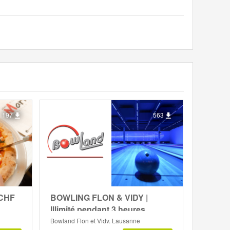
197
563
 CHF
BOWLING FLON & VIDY |
Illimité pendant 3 heures
Bowland Flon et Vidy, Lausanne