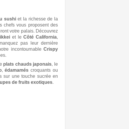
du sushi
et la richesse de la
les chefs vous proposent des
iront votre palais.
Découvrez
ikkei
et le
Côté California
,
 manquez pas leur dernière
otre incontournable
Crispy
ées.
de
plats chauds japonais
, le
o
,
édamamés
croquants ou
as sur une touche sucrée en
upes de fruits exotiques
.