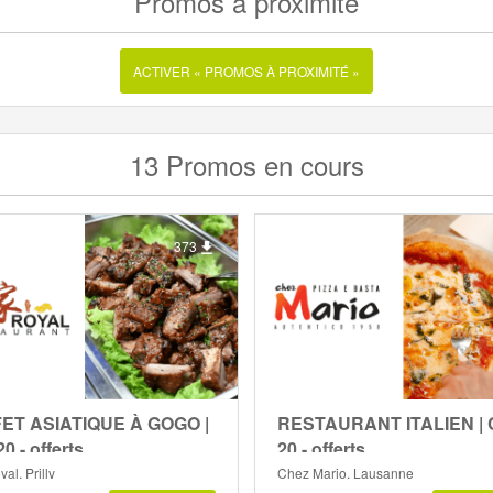
Promos à proximité
ACTIVER « PROMOS À PROXIMITÉ »
13 Promos en cours
373
ET ASIATIQUE À GOGO |
RESTAURANT ITALIEN |
0.- offerts
20.- offerts
al, Prilly
Chez Mario, Lausanne