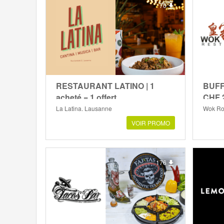
70
RESTAURANT LATINO | 1
BUFF
acheté = 1 offert
CHF 2
La Latina, Lausanne
Wok Roy
VOIR PROMO
176