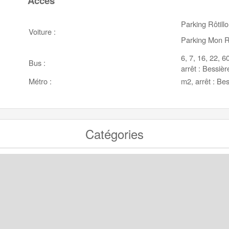
Accès
Parking Rôtill
Voiture :
Parking Mon 
6, 7, 16, 22, 6
Bus :
arrêt : Bessièr
Métro :
m2, arrêt : Be
Catégories