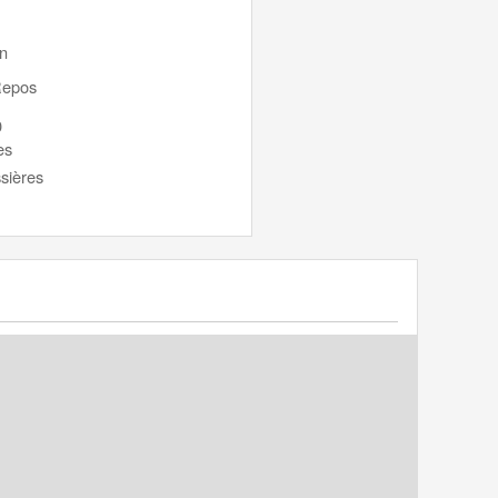
on
Repos
0
es
ssières