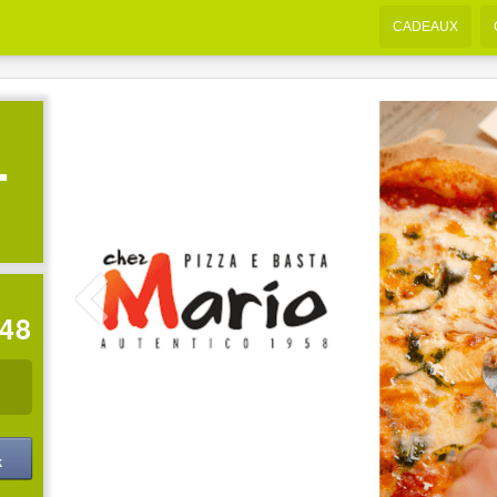
CADEAUX
-
:47
k