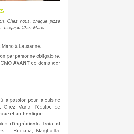
ts
tion. Chez nous, chaque pizza
e." L'équipe Chez Mario
z Mario à Lausanne.
son par personne obligatoire.
 PROMO
AVANT
de demander
où la passion pour la cuisine
. Chez Mario, l’équipe de
use et authentique
.
nies d’
ingrédients frais et
ues – Romana, Margherita,