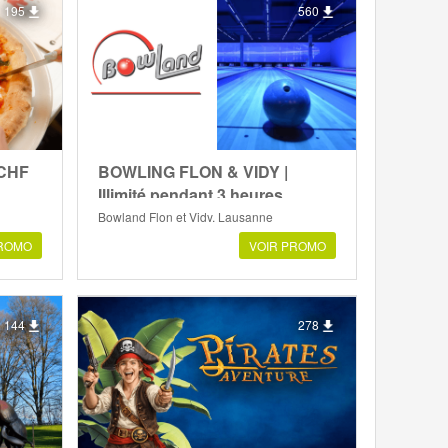
195
560
 CHF
BOWLING FLON & VIDY |
Illimité pendant 3 heures
Bowland Flon et Vidy, Lausanne
PROMO
VOIR PROMO
144
278