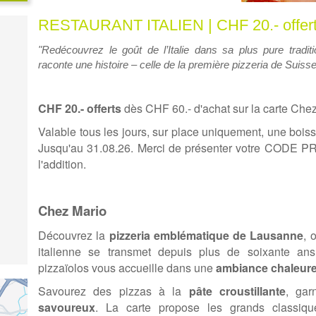
RESTAURANT ITALIEN | CHF 20.- offer
"Redécouvrez le goût de l’Italie dans sa plus pure tradi
raconte une histoire – celle de la première pizzeria de Suiss
CHF 20.- offerts
dès CHF 60.- d'achat sur la carte Che
Valable tous les jours, sur place uniquement, une bois
Jusqu'au 31.08.26. Merci de présenter votre CODE
l'addition.
Chez Mario
Découvrez la
pizzeria emblématique de Lausanne
, 
italienne se transmet depuis plus de soixante ans
pizzaïolos vous accueille dans une
ambiance chaleure
Savourez des pizzas à la
pâte croustillante
, gar
savoureux
. La carte propose les grands classiq