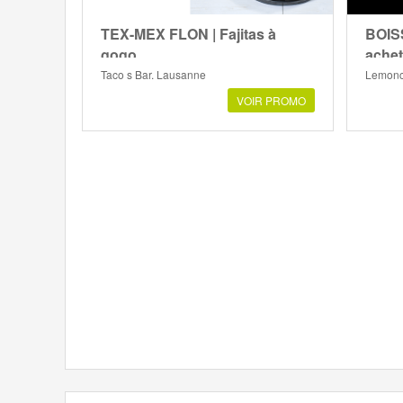
TEX-MEX FLON | Fajitas à
BOIS
gogo
achet
Taco s Bar, Lausanne
Lemonc
VOIR PROMO