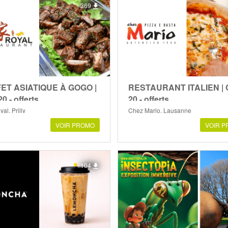
369
ET ASIATIQUE À GOGO |
RESTAURANT ITALIEN |
0.- offerts
20.- offerts
al, Prilly
Chez Mario, Lausanne
VOIR PROMO
VOIR 
104